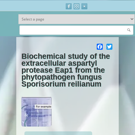
Ir al contenido principal
Facebook
Twitter
Biochemical study of the
extracellular aspartyl
protease Eap1 from the
phytopathogen fungus
Sporisorium reilianum