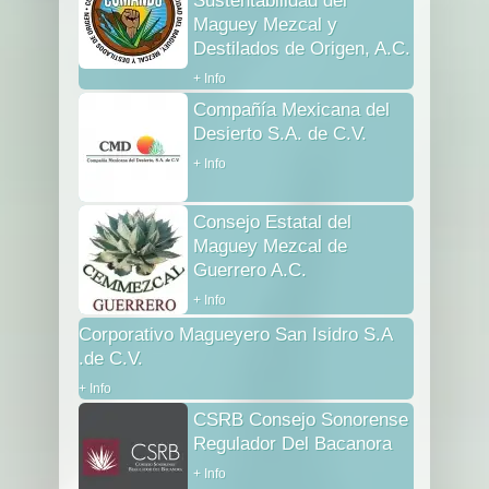
Sustentabilidad del
Maguey Mezcal y
Destilados de Origen, A.C.
+ Info
Compañía Mexicana del
Desierto S.A. de C.V.
+ Info
Consejo Estatal del
Maguey Mezcal de
Guerrero A.C.
+ Info
Corporativo Magueyero San Isidro S.A
.de C.V.
+ Info
CSRB Consejo Sonorense
Regulador Del Bacanora
+ Info