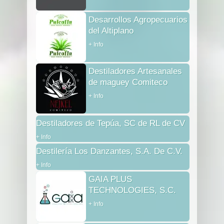
Desarrollos Agropecuarios
del Altiplano
+ Info
Destiladores Artesanales
de maguey Comiteco
+ Info
Destiladores de Tepúa, SC de RL de CV
+ Info
Destilería Los Danzantes, S.A. De C.V.
+ Info
GAIA PLUS
TECHNOLOGIES, S.C.
+ Info