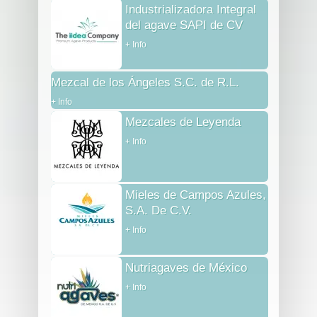
Industrializadora Integral
del agave SAPI de CV
+ Info
Mezcal de los Ángeles S.C. de R.L.
+ Info
Mezcales de Leyenda
+ Info
Mieles de Campos Azules,
S.A. De C.V.
+ Info
Nutriagaves de México
+ Info