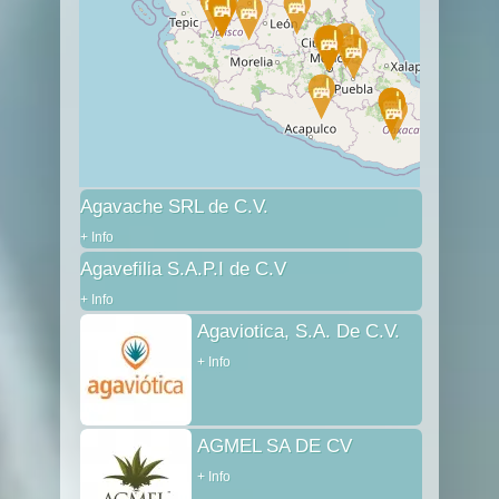
Agavache SRL de C.V.
+ Info
Agavefilia S.A.P.I de C.V
+ Info
Agaviotica, S.A. De C.V.
+ Info
AGMEL SA DE CV
+ Info