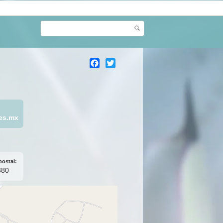
Buscar
Facebook
Twitter
es.mx
postal:
380