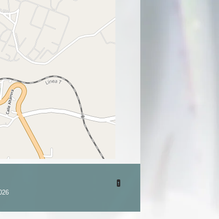
↑
026