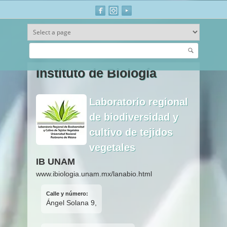
Buscar
Ir al contenido principal
Instituto de Biología
Laboratorio regional
de biodiversidad y
cultivo de tejidos
vegetales
IB UNAM
www.ibiologia.unam.mx/lanabio.html
Calle y número:
Ángel Solana 9,