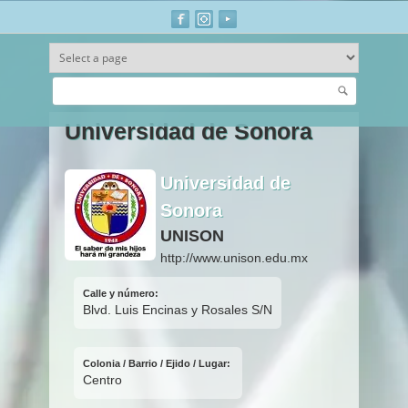
Buscar
Ir al contenido principal
Universidad de Sonora
Universidad de
Sonora
UNISON
http://www.unison.edu.mx
Calle y número:
Blvd. Luis Encinas y Rosales S/N
Colonia / Barrio / Ejido / Lugar:
Centro