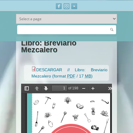
Buscar
Ir al contenido principal
Libro: Breviario
Mezcalero
DESCARGAR // Libro: Breviario
Mezcalero
(format
PDF
/ 17
MB
)